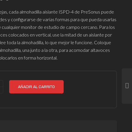
ejas, cada almohadilla aislante ISPD-4 de PreSonus puede
ades y configurarse de varias formas para que pueda usarlas
 cualquier monitor de estudio de campo cercano. Para los
es colocados en vertical, use la mitad de un aislante por
ee toda la almohadilla, lo que mejor le funcione. Coloque
lmohadilla, una junto a la otra, para acomodar altavoces
locarlos en forma horizontal.
AÑADIR AL CARRITO