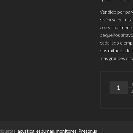
Vendido por par
dividirse en mit
con virtualmente
pequeños altavoc
cada lado o empl
dos mitades de a
más grandes o co
CANTIDAD
tiquetas:
acustica
,
espumas
,
monitores
,
Presonus