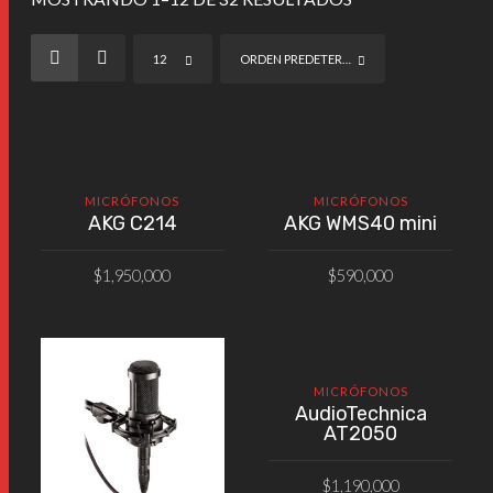
12
ORDEN PREDETERMINADO
MICRÓFONOS
MICRÓFONOS
AKG C214
AKG WMS40 mini
$
1,950,000
$
590,000
AÑADIR AL CARRITO
AÑADIR AL CARRITO
MICRÓFONOS
AudioTechnica
AT2050
$
1,190,000