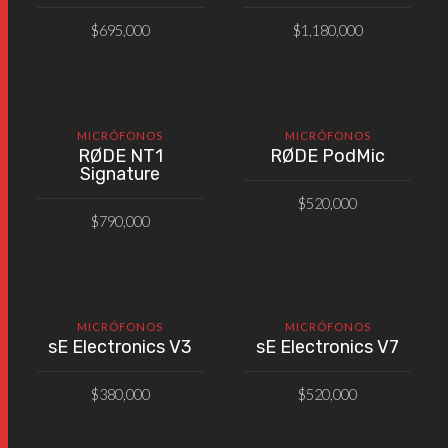
$
695,000
$
1,180,000
VER PRODUCTO
AÑADIR AL CARRITO
MICRÓFONOS
MICRÓFONOS
RØDE NT1
RØDE PodMic
Signature
$
520,000
$
790,000
AÑADIR AL CARRITO
AÑADIR AL CARRITO
MICRÓFONOS
MICRÓFONOS
sE Electronics V3
sE Electronics V7
$
380,000
$
520,000
AÑADIR AL CARRITO
AÑADIR AL CARRITO