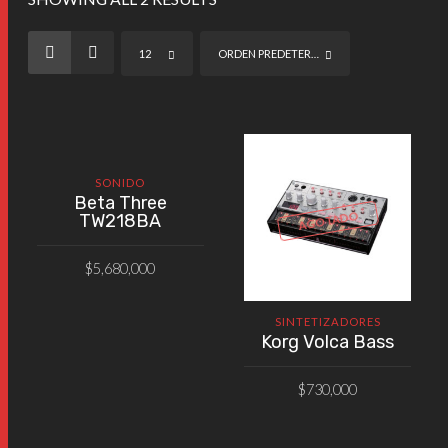
12
ORDEN PREDETERMINADO
SONIDO
Beta Three
AGOTADO
TW218BA
$
5,680,000
AÑADIR AL CARRITO
SINTETIZADORES
Korg Volca Bass
$
730,000
VER PRODUCTO