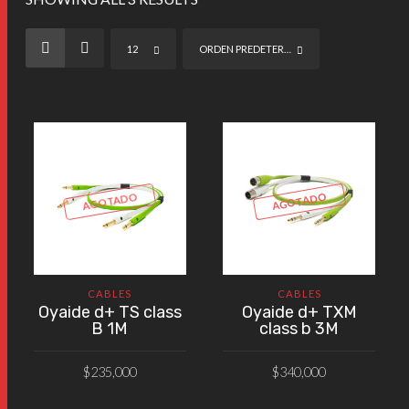
12
ORDEN PREDETERMINADO
AGOTADO
AGOTADO
CABLES
CABLES
Oyaide d+ TS class
Oyaide d+ TXM
B 1M
class b 3M
$
235,000
$
340,000
VER PRODUCTO
VER PRODUCTO