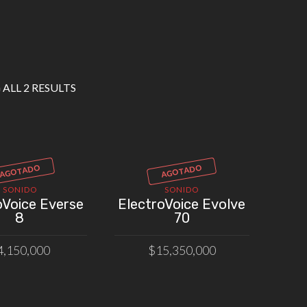
ALL 2 RESULTS
AGOTADO
AGOTADO
SONIDO
SONIDO
oVoice Everse
ElectroVoice Evolve
8
70
4,150,000
$
15,350,000
LEER MÁS
LEER MÁS