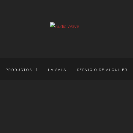
PRODUCTOS
LA SALA
SERVICIO DE ALQUILER
AUDIO WAVE
>
PRODUCTOS
>
ELECTRO VOICE
ELECTRO VOIC