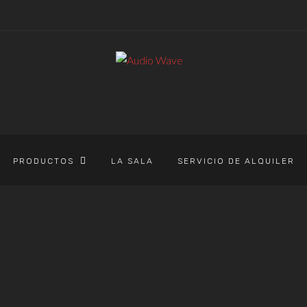
PRODUCTOS
LA SALA
SERVICIO DE ALQUILER
AUDIO WAVE
>
PRODUCTOS
>
ERIS E4.5
ERIS E4.5