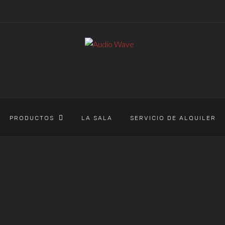
PRODUCTOS
LA SALA
SERVICIO DE ALQUILER
AUDIO WAVE
>
PRODUCTOS
>
LED
LED