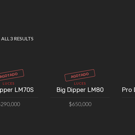
ALL 3 RESULTS
AGOTADO
AGOTADO
LUCES
LUCES
ipper LM70S
Big Dipper LM80
Pro
$
290,000
$
650,000
LEER MÁS
LEER MÁS