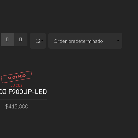
AGOTADO
LUCES
 DJ F900UP-LED
$
415,000
LEER MÁS