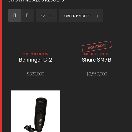
12
ORDEN PREDETERMINADO
AGOTADO
MICRÓFONOS
MICRÓFONOS
Behringer C-2
Shure SM7B
$
330,000
$
2,550,000
AÑADIR AL CARRITO
VER PRODUCTO