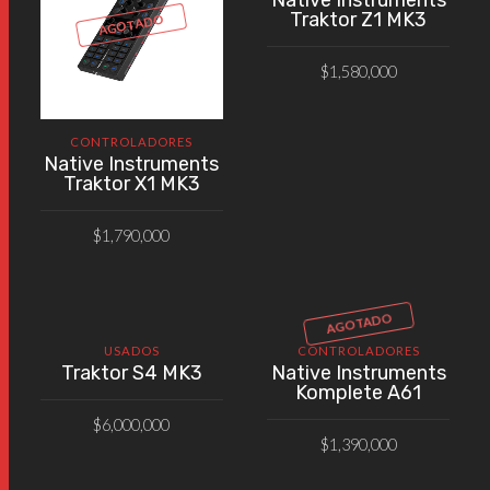
Traktor Z1 MK3
AGOTADO
$
1,580,000
AÑADIR AL CARRITO
CONTROLADORES
Native Instruments
Traktor X1 MK3
$
1,790,000
VER PRODUCTO
AGOTADO
USADOS
CONTROLADORES
Traktor S4 MK3
Native Instruments
Komplete A61
$
6,000,000
$
1,390,000
AÑADIR AL CARRITO
VER PRODUCTO