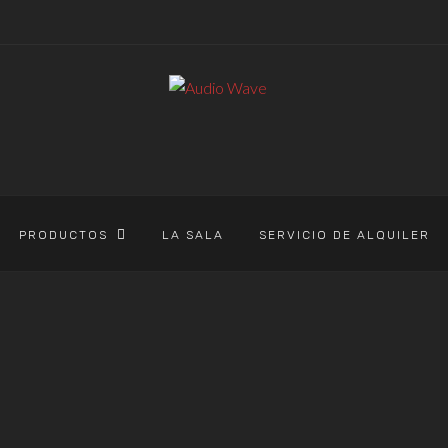
PRODUCTOS
LA SALA
SERVICIO DE ALQUILER
AUDIO WAVE
>
PRODUCTOS
>
PEDAL
PEDAL