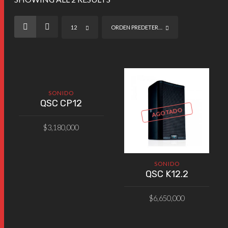
12
ORDEN PREDETERMINADO
SONIDO
QSC CP12
AGOTADO
$
3,180,000
AÑADIR AL CARRITO
SONIDO
QSC K12.2
$
6,650,000
VER PRODUCTO