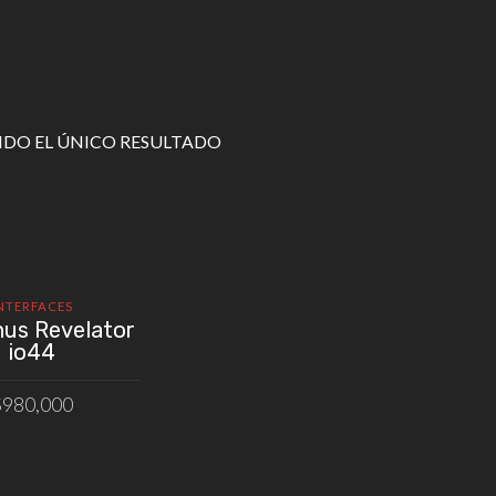
DO EL ÚNICO RESULTADO
NTERFACES
us Revelator
io44
$
980,000
IR AL CARRITO