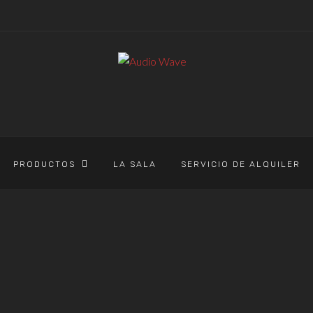
PRODUCTOS
LA SALA
SERVICIO DE ALQUILER
AUDIO WAVE
>
PRODUCTOS
>
REVELATOR IO44
EVELATOR IO