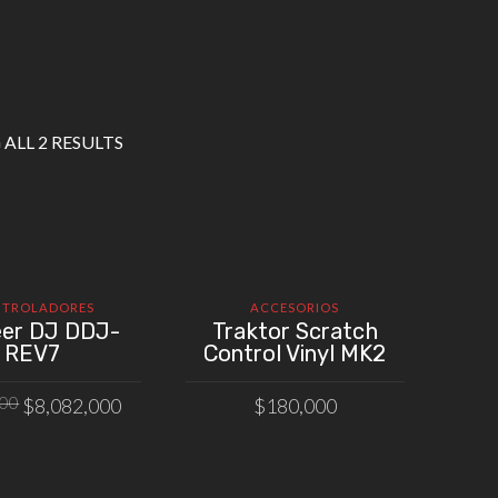
ALL 2 RESULTS
TROLADORES
ACCESORIOS
eer DJ DDJ-
Traktor Scratch
REV7
Control Vinyl MK2
El
El
000
$
8,082,000
$
180,000
precio
precio
IR AL CARRITO
AÑADIR AL CARRITO
original
actual
era:
es: