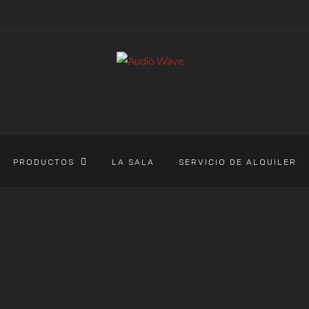
PRODUCTOS
LA SALA
SERVICIO DE ALQUILER
AUDIO WAVE
>
PRODUCTOS
>
SCRATCH
SCRATCH