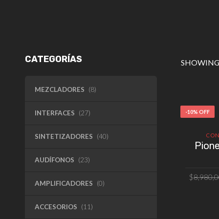
CATEGORÍAS
SHOWING 
MEZCLADORES
(8)
-10% OFF
INTERFACES
(27)
CON
SINTETIZADORES
(40)
Pion
AUDÍFONOS
(23)
$
8,980,
AMPLIFICADORES
(0)
AÑAD
ACCESORIOS
(11)