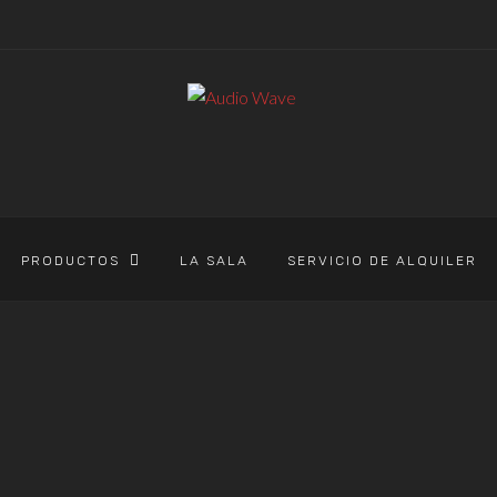
PRODUCTOS
LA SALA
SERVICIO DE ALQUILER
AUDIO WAVE
>
PRODUCTOS
>
SSL 12
SSL 12