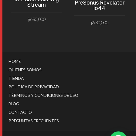
PreSonus Revelator
Stream
io44
$
680,000
$
980,000
AÑADIR AL CARRITO
AÑADIR AL CARRITO
HOME
QUIÉNES SOMOS
TIENDA
POLÍTICA DE PRIVACIDAD
TÉRMINOS Y CONDICIONES DE USO
BLOG
CONTACTO
PREGUNTAS FRECUENTES