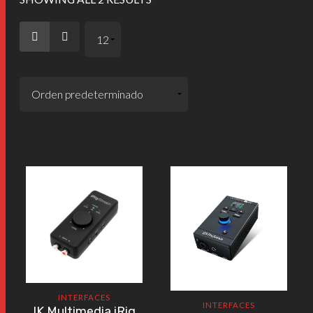
INTERFACES
INTERFACES
IK Multimedia iRig