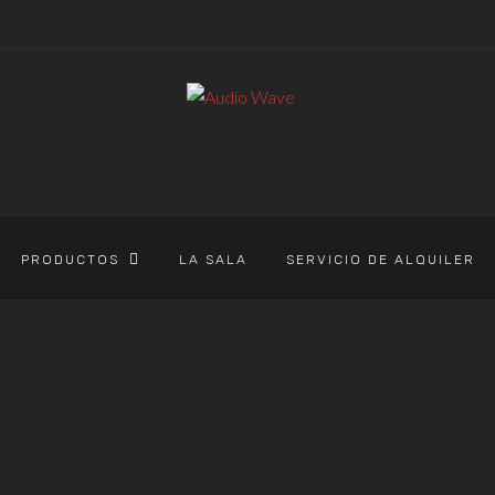
PRODUCTOS
LA SALA
SERVICIO DE ALQUILER
AUDIO WAVE
>
PRODUCTOS
>
TD-3
TD-3