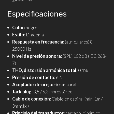
Especificaciones
Color:
negro
Estilo:
Diadema
Respuesta en frecuencia:
(auriculares) 8-
25000 Hz
Nivel de presión sonora:
(SPL) 102 dB (IEC 268-
7)
THD, distorsión armónica total:
0,1%
Presión de contacto:
6 N
Acoplador de oreja:
circumaural
Jack plug:
3,5 / 6,3 mm estéreo
Cable de conexión:
Cable en espiral (mín. 1m /
3m máx.)
Principio del transductor:
cerrado, dinámico