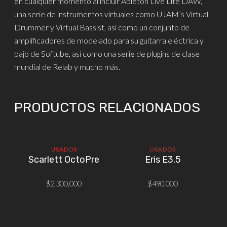
en cualquier momento al incluir Ableton Live Lite DAW,
una serie de instrumentos virtuales como UJAM’s Virtual
Drummer y Virtual Bassist, así como un conjunto de
amplificadores de modelado para su guitarra eléctrica y
bajo de Softube, así como una serie de plugins de clase
mundial de Relab y mucho más.
PRODUCTOS RELACIONADOS
USADOS
USADOS
Scarlett OctoPre
Eris E3.5
$
2,300,000
$
490,000
AÑADIR AL CARRITO
AÑADIR AL CARRITO