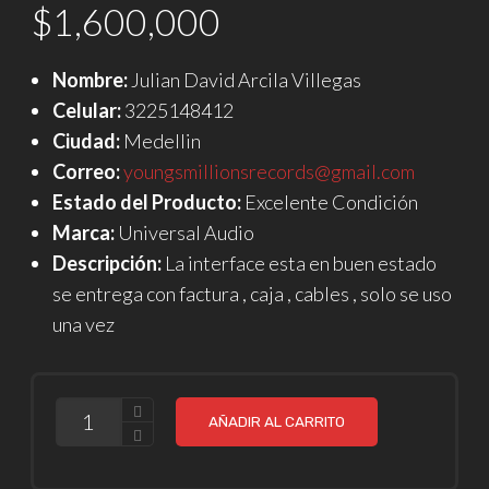
$
1,600,000
Nombre:
Julian David Arcila Villegas
Celular:
3225148412
Ciudad:
Medellin
Correo:
youngsmillionsrecords@gmail.co
m
Estado del Producto:
Excelente Condición
Marca:
Universal Audio
Descripción:
La interface esta en buen estado
se entrega con factura , caja , cables , solo se uso
una vez
CANTIDAD
AÑADIR AL CARRITO