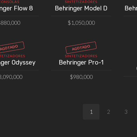
CONSOLAS
SINTETIZADORES
nger Flow 8
Behringer Model D
Beh
$
880,000
$
1,050,000
LEER MÁS
AÑADIR AL CARRITO
AGOTADO
AGOTADO
TETIZADORES
SINTETIZADORES
nger Odyssey
Behringer Pro-1
3,090,000
$
980,000
LEER MÁS
LEER MÁS
1
2
3