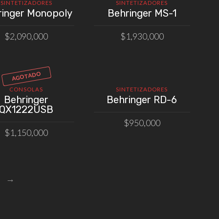
SINTETIZADORES
SINTETIZADORES
ringer Monopoly
Behringer MS-1
$
2,090,000
$
1,930,000
AÑADIR AL CARRITO
LEER MÁS
AGOTADO
CONSOLAS
SINTETIZADORES
Behringer
Behringer RD-6
QX1222USB
$
950,000
$
1,150,000
AÑADIR AL CARRITO
LEER MÁS
→