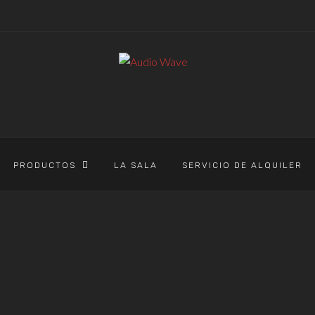
PRODUCTOS
LA SALA
SERVICIO DE ALQUILER
AUDIO WAVE
>
PRODUCTOS
>
BEHRINGER
BEHRINGER