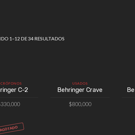
O 1–12 DE 34 RESULTADOS
ICRÓFONOS
USADOS
ringer C-2
Behringer Crave
Be
$
330,000
$
800,000
IR AL CARRITO
AÑADIR AL CARRITO
AGOTADO