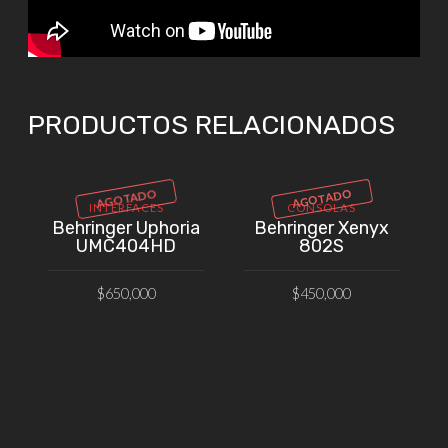
PRODUCTOS RELACIONADOS
AGOTADO
AGOTADO
INTERFACES
CONSOLAS
Behringer Uphoria
Behringer Xenyx
UMC404HD
802S
$
650,000
$
450,000
VER PRODUCTO
VER PRODUCTO