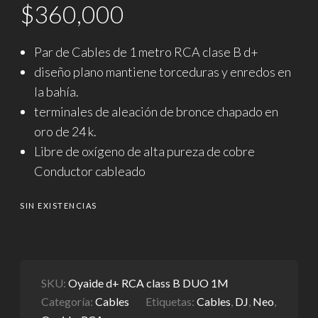
$
360,000
Par de Cables de 1 metro RCA clase B d+
diseño plano mantiene torceduras y enredos en
la bahía.
terminales de aleación de bronce chapado en
oro de 24 k.
Libre de oxígeno de alta pureza de cobre
Conductor cableado
SIN EXISTENCIAS
SKU:
Oyaide d+ RCA class B DUO 1M
Categoría:
Cables
Etiquetas:
Cables
,
DJ
,
Neo
,