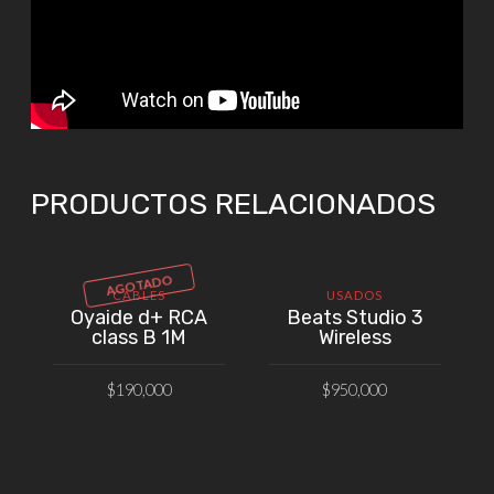
PRODUCTOS RELACIONADOS
AGOTADO
CABLES
USADOS
Oyaide d+ RCA
Beats Studio 3
class B 1M
Wireless
$
190,000
$
950,000
VER PRODUCTO
AÑADIR AL CARRITO