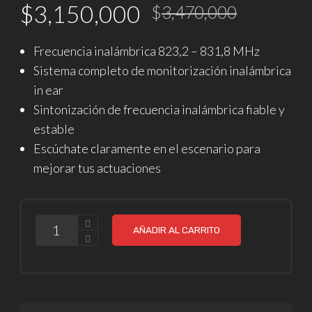
El
El
$
3,150,000
$
3,470,000
precio
precio
Frecuencia inalámbrica 823,2 – 831,8 MHz
original
actual
Sistema completo de monitorización inalámbrica
era:
es:
in ear
Sintonización de frecuencia inalámbrica fiable y
$3,470
$3,150
estable
Escúchate claramente en el escenario para
mejorar tus actuaciones
CANTIDAD
AÑADIR AL CARRITO