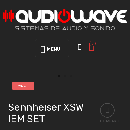
0
MENU
-9% OFF
Sennheiser XSW
IEM SET
COMPARTE