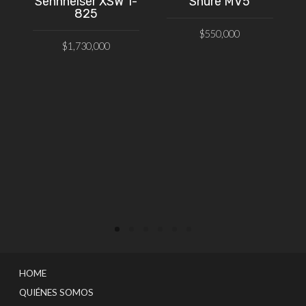
Sennheiser XSW 1-
Shure MV5
825
$
550,000
$
1,730,000
AÑADIR AL CARRITO
VER PRODUCTO
HOME
QUIÉNES SOMOS