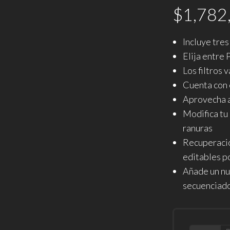
$
1,782
Incluye tre
Elija entre
Los filtros
Cuenta con 
Aprovecha al
Modifica tu
ranuras
Recuperació
editables po
Añade un nue
secuenciado
CANTIDAD