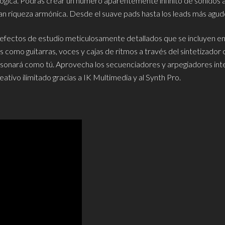
lógica. Podrás crear un número aparentemente infinito de sonidos a t
gran riqueza armónica. Desde el suave pads hasta los leads más agudo
efectos de estudio meticulosamente detallados que se incluyen en e
s como guitarras, voces y cajas de ritmos a través del sintetizador co
onará como tú. Aprovecha los secuenciadores y arpegiadores integ
eativo ilimitado gracias a IK Multimedia y al Synth Pro.