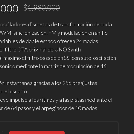
El
El
,000
$
1,980,000
precio
precio
s osciladores discretos de transformación de onda
original
actual
 PWM, sincronización, FM y modulación en anillo
era:
es:
 variables de doble estado ofrecen 24 modos
el filtro OTA original de UNO Synth
$1,980,000.
$1,782,000.
 máximo el filtro basado en SSI con auto-oscilación
 sonido mediante la matriz de modulación de 16
n instantánea gracias a los 256 preajustes
r el usuario
vo impulso a los ritmos y a las pistas mediante el
r de 64 pasos y el arpegiador de 10 modos