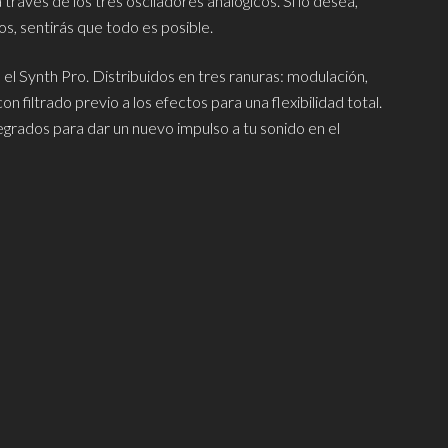
ravés de los tres osciladores analógicos. Si lo desea,
s, sentirás que todo es posible.
l Synth Pro. Distribuidos en tres ranuras: modulación,
n filtrado previo a los efectos para una flexibilidad total.
rados para dar un nuevo impulso a tu sonido en el