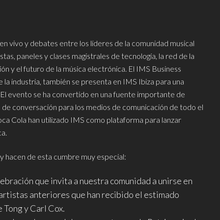
 en vivo y debates entre los líderes de la comunidad musical
tas, paneles y clases magistrales de tecnología, la red de la
ión y el futuro de la música electrónica. El IMS Business
e la industria, también se presenta en IMS Ibiza para una
a. El evento se ha convertido en una fuente importante de
a de conversación para los medios de comunicación de todo el
a Cola han utilizado IMS como plataforma para lanzar
ca.
y hacen de esta cumbre muy especial:
ebración que invita a nuestra comunidad a unirse en
artistas anteriores que han recibido el estimado
e Tong y Carl Cox.