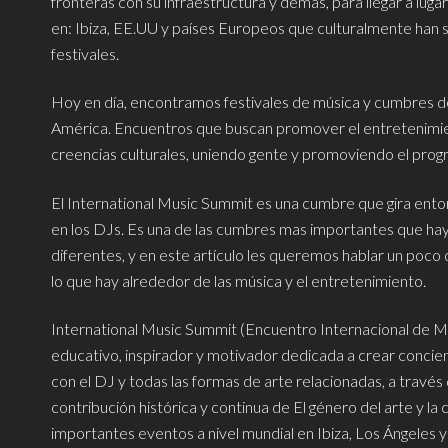
fronteras con su infraestructura y demás, para llegar a lu
en: Ibiza, EE.UU y países Europeos que culturalmente han s
festivales.
Hoy en día, encontramos festivales de música y cumbres de
América. Encuentros que buscan promover el entretenimiento
creencias culturales, uniendo gente y promoviendo el prog
El International Music Summit es una cumbre que gira entor
en los DJs. Es una de las cumbres mas importantes que hay 
diferentes, y en este artículo les queremos hablar un poco
lo que hay alrededor de las música y el entretenimiento.
International Music Summit (Encuentro Internacional de M
educativo, inspirador y motivador dedicada a crear concienc
con el DJ y todas las formas de arte relacionadas, a travé
contribución histórica y continua de El género del arte y l
importantes eventos a nivel mundial en Ibiza, Los Ángeles y