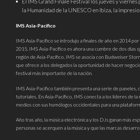
El IMS Grand Finale Festival los jueves y viernes
la Humanidad de la UNESCO en Ibiza, la impresion
IMS Asia-Pacífico
IMS Asia-Pacífico se introdujo a finales de año en 2014 por
2015, IMS Asia-Pacífico es ahora una cumbre de dos días qu
región de Asia-Pacífico. IMS se asocia con Budweiser Storm 
que ofrece a los delegados la oportunidad de hacer negocios 
festival más importante de la nación.
IMS Asia-Pacífico también presenta una serie de paneles, di
tutoriales. En Asia-Pacífico, IMS conecta a los líderes de la 
medios con sus homólogos occidentales para una plataforma
Año tras año, la música electrónica y los DJs ganan más esp
personas se acerquen a la música y que las marcas desarro