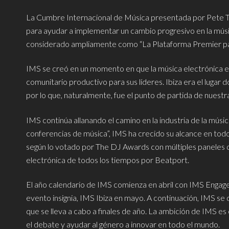
La Cumbre Internacional de Música presentada por Pete Ton
para ayudar a implementar un cambio progresivo en la músi
considerado ampliamente como “La Plataforma Premier para
IMS se creó en un momento en que la música electrónica 
comunitario productivo para sus líderes. Ibiza era el lugar
por lo que, naturalmente, fue el punto de partida de nuestra
IMS continúa allanando el camino en la industria de la músi
conferencias de música”, IMS ha crecido su alcance en tod
según lo votado por The DJ Awards con múltiples paneles
electrónica de todos los tiempos por Beatport.
El año calendario de IMS comienza en abril con IMS Engage
evento insignia, IMS Ibiza en mayo. A continuación, IMS se d
que se lleva a cabo a finales de año. La ambición de IMS es
el debate y ayudar al género a innovar en todo el mundo.