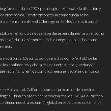
g fue creada en 2007 para inspirar el debate, la discusión y
ca electrónica. Desde entonces, la conferencia se ha
 el Pensamiento y el Liderazgo en la Música Electrónica”.
estaba en el fondo y necesitaba desesperadamente un entorno
 donde la industria siempre se había congregado cada verano,
 visión.
ca electrónica. Descrito por los medios como “el TED de las
os los continentes y ahora es una conferencia galardonada
 que reclaman premios como los mejores debates de música
 en Hollywood, California, como el precursor de nuestro
irige a China en otoño con la edición final de IMS Asia-Pacífico
 continuar nuestra expansión global en el esfuerzo de continuar