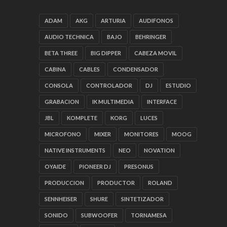
ADAM
AKG
ARTURIA
AUDIFONOS
AUDIO TECHNICA
BAJO
BEHRINGER
BETA THREE
BIG DIPPER
CABEZA MOVIL
CABINA
CABLES
CONDENSADOR
CONSOLA
CONTROLADOR
DJ
ESTUDIO
GRABACION
IK MULTIMEDIA
INTERFACE
JBL
KOMPLETE
KORG
LUCES
MICROFONO
MIXER
MONITORES
MOOG
NATIVE INSTRUMENTS
NEO
NOVATION
OYAIDE
PIONEER DJ
PRESONUS
PRODUCCION
PRODUCTOR
ROLAND
SENNHEISER
SHURE
SINTETIZADOR
SONIDO
SUBWOOFER
TORNAMESA