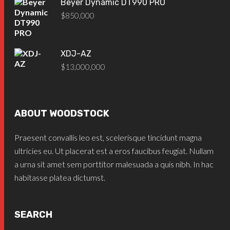
Beyer Dynamic DT990 PRO
$
850,000
XDJ-AZ
$
13,000,000
ABOUT WOODSTOCK
Praesent convallis leo est, scelerisque tincidunt magna
ultricies eu. Ut placerat est a eros faucibus feugiat. Nullam
a urna sit amet sem porttitor malesuada a quis nibh. In hac
habitasse platea dictumst.
SEARCH