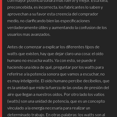
con mayor potencia sonará más fuerte y mejor. Esta idea,
preconcebida, es incorrecta. los fabricantes lo saben y
aprovechan a su favor esta creencia del comprador
medio, no clarificando bien las especificaciones
verdaderamente útiles y aumentando la confusion de los
usuarios mas avanzados.
Antes de comenzar a explicar los diferentes tipos de
watts que existen, hay que dejar claro una cosa: el oído
humano no escucha watts. Ya con esto, se puede ir
haciendo una idea de qué, preguntar por los watts para
referirse a la potencia sonora que vamos a escuchar, no
es muy inteligente. El oído humano percibe decibelios, que
es la unidad que mide la fuerza de las ondas de presión del
aire que llegan a nuestros oídos. Por otro lado los vatios
(watts) son una unidad de potencia, que es un concepto
vinculado a la energía necesaria para realizar un
determinado trabajo. En otras palabras: los watts son al